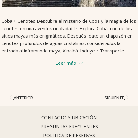
Coba + Cenotes Descubre el misterio de Cobá y la magia de los
cenotes en una aventura inolvidable. Explora Cobá, uno de los
sitios mayas más enigmáticos. Después, date un chapuzón en
cenotes profundos de aguas cristalinas, considerados la
entrada al inframundo maya, Xibalbá. Incluye: • Transporte
privado redondo • Agua purificada, cerveza y snacks • Entradas
Leer más
(ruinas de Cobá, dos cenotes y aldea maya) • Chalecos
salvavidas • Almuerzo
ANTERIOR
SIGUIENTE
CONTACTO Y UBICACIÓN
PREGUNTAS FRECUENTES
POLÍTICA DE RESERVAS