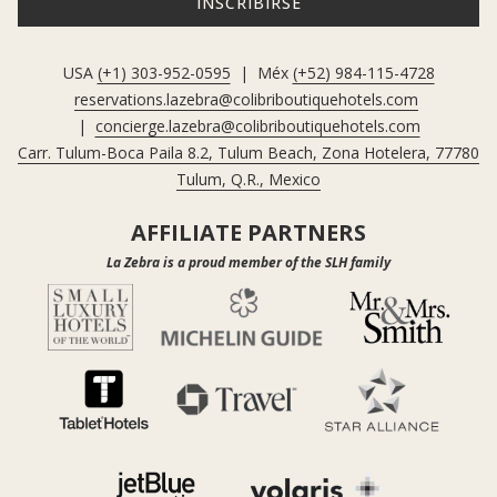
INSCRIBIRSE
USA
(+1) 303-952-0595
| Méx
(+52) 984-115-4728
reservations.lazebra@colibriboutiquehotels.com
|
concierge.lazebra@colibriboutiquehotels.com
Carr. Tulum-Boca Paila 8.2, Tulum Beach, Zona Hotelera, 77780
Tulum, Q.R., Mexico
AFFILIATE PARTNERS
La Zebra is a proud member of the SLH family