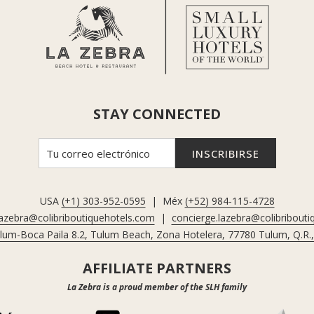
STAY CONNECTED
INSCRIBIRSE
USA
(+1) 303-952-0595
| Méx
(+52) 984-115-4728
lazebra@colibriboutiquehotels.com
|
concierge.lazebra@colibribout
ulum-Boca Paila 8.2, Tulum Beach, Zona Hotelera, 77780 Tulum, Q.R.
AFFILIATE PARTNERS
La Zebra is a proud member of the SLH family