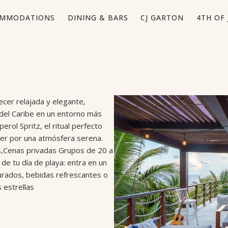
MMODATIONS
DINING & BARS
CJ GARTON
4TH OF 
ecer relajada y elegante,
del Caribe en un entorno más
erol Spritz, el ritual perfecto
ver por una atmósfera serena.
es,Cenas privadas Grupos de 20 a
de tu día de playa: entra en un
urados, bebidas refrescantes o
s estrellas