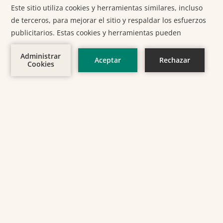
STAY CONNECTED
RESERVAR AHORA
INSCRIBIRSE
USA
(+1) 303-952-0595
| Méx
(+52) 984-115-4728
reservations.lazebra@colibriboutiquehotels.com
|
concierge.lazebra@colibriboutiquehotels.com
Carr. Tulum-Boca Paila 8.2, Tulum Beach, Zona Hotelera, 77780
Tulum, Q.R., Mexico
AFFILIATE PARTNERS
La Zebra is a proud member of the SLH family