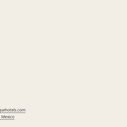
el
contenido
anterior
iquehotels.com
, Mexico