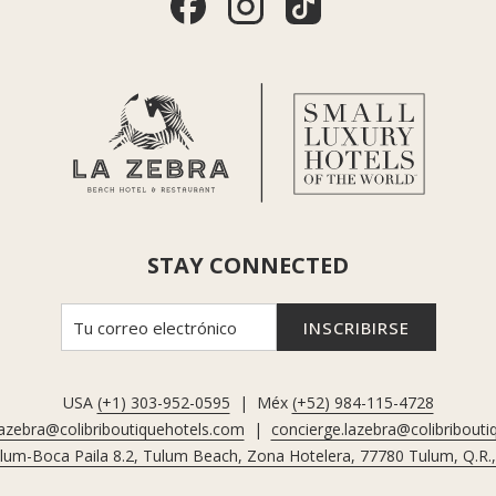
STAY CONNECTED
INSCRIBIRSE
USA
(+1) 303-952-0595
| Méx
(+52) 984-115-4728
lazebra@colibriboutiquehotels.com
|
concierge.lazebra@colibribout
ulum-Boca Paila 8.2, Tulum Beach, Zona Hotelera, 77780 Tulum, Q.R.