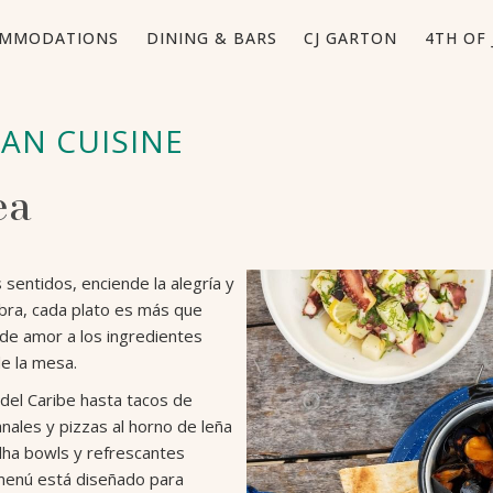
MMODATIONS
DINING & BARS
CJ GARTON
4TH OF 
AN CUISINE
ea
 sentidos, enciende la alegría y
ebra, cada plato es más que
a de amor a los ingredientes
de la mesa.
el Caribe hasta tacos de
nales y pizzas al horno de leña
dha bowls y refrescantes
 menú está diseñado para