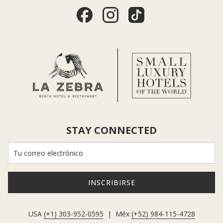
disfruta sin esfuerzo, desde yoga al amanecer o boxeo en la 
arena hasta tardes de ocio en una tumbona, buceo en cenotes 
o explorar las ruinas con vistas de postal.
Un ambiente festivo sin el caos de las fiestas
El espíritu de diciembre en Tulum es alegre pero relajado. 
Piensa en el lujo descalzo con un toque caribeño.
Encontrarás cenas navideñas, eventos especiales, fiestas en la 
playa y pop-ups gastronómicos, pero sin las aglomeraciones 
abrumadoras que se ven en las grandes ciudades turísticas. 
Los restaurantes ofrecen menús de temporada, los clubes de 
STAY CONNECTED
playa crean experiencias inmersivas y toda la costa vibra con 
una energía creativa y festiva.
Es festivo, pero sigue siendo Tulum.
Comienza la temporada de festivales
INSCRIBIRSE
Diciembre es el inicio oficioso de la emblemática temporada de 
festivales de Tulum. Desde encuentros de música electrónica 
USA
(+1) 303-952-0595
| Méx
(+52) 984-115-4728
hasta retiros espirituales y de bienestar, la zona se convierte en 