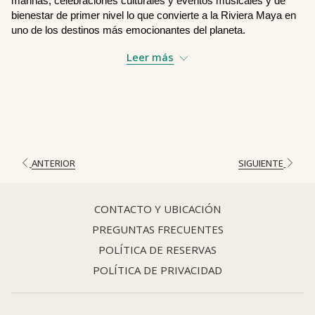
marinas, celebraciones culturales y eventos musicales y de 
bienestar de primer nivel lo que convierte a la Riviera Maya en 
uno de los destinos más emocionantes del planeta.
Leer más
Tanto si sueñas con una escapada antes de las vacaciones, 
como si estás planeando una escapada de Año Nuevo o vienes 
para la emblemática temporada de festivales de Tulum, 
diciembre ofrece el momento ideal para experimentar la magia 
de la costa caribeña.
Clima perfecto para días de playa y aventuras en la selva
ANTERIOR
SIGUIENTE
Diciembre marca el comienzo del mejor clima del año en 
Tulum. Te espera:
CONTACTO Y UBICACIÓN
Cielos azules despejados y sol radiante
Baja humedad y brisas refrescantes
PREGUNTAS FRECUENTES
Temperaturas nocturnas agradables
POLÍTICA DE RESERVAS
Aguas cálidas del Caribe, perfectas para nadar
POLÍTICA DE PRIVACIDAD
Y, afortunadamente, poco o nada de sargazo
Es la época del año en la que cada momento al aire libre se 