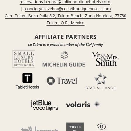
reservations.lazebra@colibriboutiquehotels.com
un punto de encuentro global para creativos, viajeros y amantes 
|
concierge.lazebra@colibriboutiquehotels.com
de la música.
Carr. Tulum-Boca Paila 8.2, Tulum Beach, Zona Hotelera, 77780
Qué te espera:
Tulum, Q.R., Mexico
Festivales de música boutique con carteles de talla 
AFFILIATE PARTNERS
mundial 
La Zebra is a proud member of the SLH family
Sesiones de DJ al amanecer y eventos selectos en la 
playa
Ceremonias chamánicas, rituales de cacao y encuentros 
de respiración
Festivales de yoga, movimiento y meditación
Exposiciones de arte, colaboraciones culinarias y talleres 
culturales inmersivos
Si quieres vivir Tulum en su momento más vibrante (como nos 
gusta decir), diciembre es el momento en el que todo cobra 
vida.
La época ideal para todos. Parejas, amigos y viajeros en 