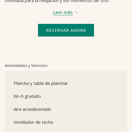
Diseñada para la relajación y los momentos de foto
el
perfecta, es tu recordatorio diario de que realmente estás
contenido
Leer más
viviendo tu mejor vida.
anterior
RESERVAR AHORA
Amenidades y Servicios
Plancha y tabla de planchar
Wi-Fi gratuito
Aire acondicionado
Ventilador de techo