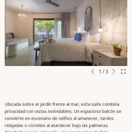
Siguie
Botones
Al
1
/
3
Anterior
de
hacer
control
clic
de
en
la
los
Ubicada sobre el jardín frente al mar, esta suite combina
presentación
siguientes
privacidad con vistas inolvidables. Un espacioso balcón se
de
enlaces,
convierte en escenario de selfies al amanecer, tardes
diapositivas
se
relajadas o cócteles al atardecer bajo las palmeras.
actualizará